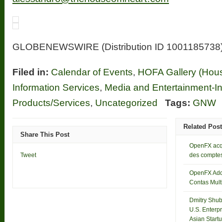
GLOBENEWSWIRE (Distribution ID 1001185738
Filed in:
Calendar of Events
,
HOFA Gallery (House
Information Services
,
Media and Entertainment-In
Products/Services
,
Uncategorized
Tags:
GNW
Related Pos
Share This Post
OpenFX acqu
Tweet
des comptes
OpenFX Adqu
Contas Mult
Dmitry Shub
U.S. Enterp
Asian Start