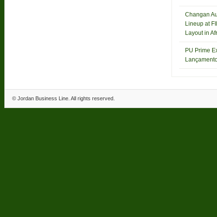
Changan Au
Lineup at F
Layout in Af
PU Prime E
Lançament
©
Jordan Business Line
. All rights reserved.